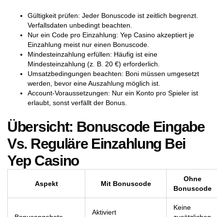
Gültigkeit prüfen: Jeder Bonuscode ist zeitlich begrenzt.
Verfallsdaten unbedingt beachten.
Nur ein Code pro Einzahlung: Yep Casino akzeptiert je
Einzahlung meist nur einen Bonuscode.
Mindesteinzahlung erfüllen: Häufig ist eine
Mindesteinzahlung (z. B. 20 €) erforderlich.
Umsatzbedingungen beachten: Boni müssen umgesetzt
werden, bevor eine Auszahlung möglich ist.
Account-Voraussetzungen: Nur ein Konto pro Spieler ist
erlaubt, sonst verfällt der Bonus.
Übersicht: Bonuscode Eingabe
Vs. Reguläre Einzahlung Bei
Yep Casino
Ohne
Aspekt
Mit Bonuscode
Bonuscode
Keine
Aktiviert
Bonusangebote
zusätzlichen