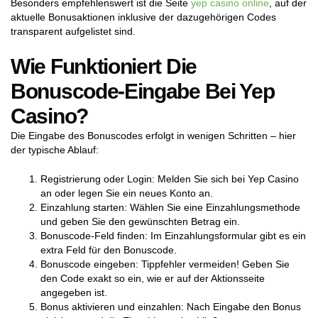
Besonders empfehlenswert ist die Seite
yep casino online
, auf der
aktuelle Bonusaktionen inklusive der dazugehörigen Codes
transparent aufgelistet sind.
Wie Funktioniert Die
Bonuscode-Eingabe Bei Yep
Casino?
Die Eingabe des Bonuscodes erfolgt in wenigen Schritten – hier
der typische Ablauf:
Registrierung oder Login: Melden Sie sich bei Yep Casino
an oder legen Sie ein neues Konto an.
Einzahlung starten: Wählen Sie eine Einzahlungsmethode
und geben Sie den gewünschten Betrag ein.
Bonuscode-Feld finden: Im Einzahlungsformular gibt es ein
extra Feld für den Bonuscode.
Bonuscode eingeben: Tippfehler vermeiden! Geben Sie
den Code exakt so ein, wie er auf der Aktionsseite
angegeben ist.
Bonus aktivieren und einzahlen: Nach Eingabe den Bonus