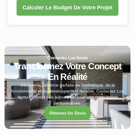
Calculer Le Budget De Votre Projet
Contactez Lux Immo
Transformez Votre Concept
En Réalité
Découvrez l’alliance parfaite de l’esthétique, de la
fonctionnalité et du développement durable. Contactez Lux
Immo Concept dès aujourd’hui pour une consultation
personnalisée.
Obtenez Un Devis