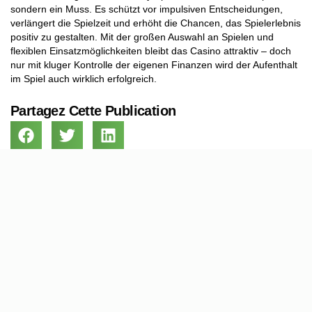
sondern ein Muss. Es schützt vor impulsiven Entscheidungen,
verlängert die Spielzeit und erhöht die Chancen, das Spielerlebnis
positiv zu gestalten. Mit der großen Auswahl an Spielen und
flexiblen Einsatzmöglichkeiten bleibt das Casino attraktiv – doch
nur mit kluger Kontrolle der eigenen Finanzen wird der Aufenthalt
im Spiel auch wirklich erfolgreich.
Partagez Cette Publication
Contactez Lux Immo
Transformez Votre Concept
En Réalité
Découvrez l’alliance parfaite de l’esthétique, de la
fonctionnalité et du développement durable. Contactez Lux
Immo Concept dès aujourd’hui pour une consultation