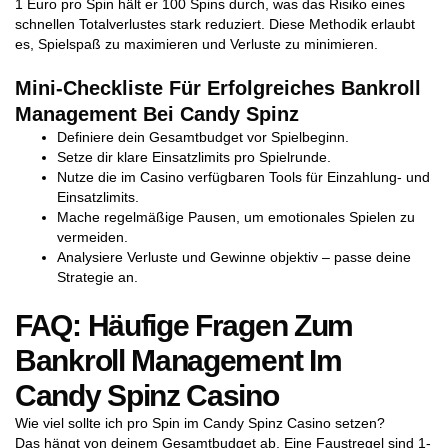
1 Euro pro Spin hält er 100 Spins durch, was das Risiko eines
schnellen Totalverlustes stark reduziert. Diese Methodik erlaubt
es, Spielspaß zu maximieren und Verluste zu minimieren.
Mini-Checkliste Für Erfolgreiches Bankroll
Management Bei Candy Spinz
Definiere dein Gesamtbudget vor Spielbeginn.
Setze dir klare Einsatzlimits pro Spielrunde.
Nutze die im Casino verfügbaren Tools für Einzahlung- und
Einsatzlimits.
Mache regelmäßige Pausen, um emotionales Spielen zu
vermeiden.
Analysiere Verluste und Gewinne objektiv – passe deine
Strategie an.
FAQ: Häufige Fragen Zum
Bankroll Management Im
Candy Spinz Casino
Wie viel sollte ich pro Spin im Candy Spinz Casino setzen?
Das hängt von deinem Gesamtbudget ab. Eine Faustregel sind 1-