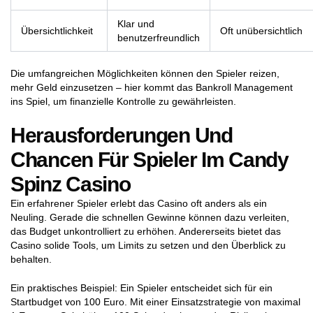
Klar und
Übersichtlichkeit
Oft unübersichtlich
benutzerfreundlich
Die umfangreichen Möglichkeiten können den Spieler reizen,
mehr Geld einzusetzen – hier kommt das Bankroll Management
ins Spiel, um finanzielle Kontrolle zu gewährleisten.
Herausforderungen Und
Chancen Für Spieler Im Candy
Spinz Casino
Ein erfahrener Spieler erlebt das Casino oft anders als ein
Neuling. Gerade die schnellen Gewinne können dazu verleiten,
das Budget unkontrolliert zu erhöhen. Andererseits bietet das
Casino solide Tools, um Limits zu setzen und den Überblick zu
behalten.
Ein praktisches Beispiel: Ein Spieler entscheidet sich für ein
Startbudget von 100 Euro. Mit einer Einsatzstrategie von maximal