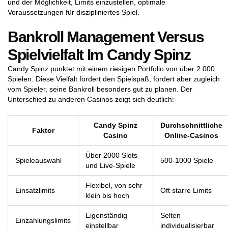
und der Möglichkeit, Limits einzustellen, optimale
Voraussetzungen für diszipliniertes Spiel.
Bankroll Management Versus
Spielvielfalt Im Candy Spinz
Candy Spinz punktet mit einem riesigen Portfolio von über 2.000
Spielen. Diese Vielfalt fördert den Spielspaß, fordert aber zugleich
vom Spieler, seine Bankroll besonders gut zu planen. Der
Unterschied zu anderen Casinos zeigt sich deutlich:
Candy Spinz
Durchschnittliche
Faktor
Casino
Online-Casinos
Über 2000 Slots
Spieleauswahl
500-1000 Spiele
und Live-Spiele
Flexibel, von sehr
Einsatzlimits
Oft starre Limits
klein bis hoch
Eigenständig
Selten
Einzahlungslimits
einstellbar
individualisierbar