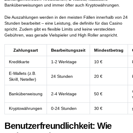
Banküberweisungen und immer öfter auch Kryptowährungen.
Die Auszahlungen werden in den meisten Fällen innerhalb von 24
Stunden bearbeitet – eine Leistung, die definitiv für das Casino
spricht. Zudem gibt es flexible Limits und keine versteckten
Gebühren, was gerade Vielspieler und High Roller anspricht.
Zahlungsart
Bearbeitungszeit
Mindestbetrag
Kreditkarte
1-2 Werktage
10 €
E-Wallets (z.B.
24 Stunden
20 €
Skrill, Neteller)
Banküberweisung
2-4 Werktage
50 €
Kryptowährungen
0-24 Stunden
30 €
Benutzerfreundlichkeit: Wie