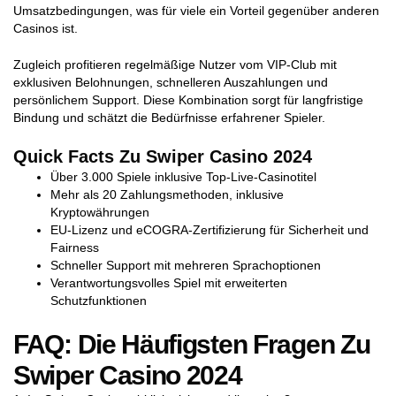
Umsatzbedingungen, was für viele ein Vorteil gegenüber anderen
Casinos ist.
Zugleich profitieren regelmäßige Nutzer vom VIP-Club mit
exklusiven Belohnungen, schnelleren Auszahlungen und
persönlichem Support. Diese Kombination sorgt für langfristige
Bindung und schätzt die Bedürfnisse erfahrener Spieler.
Quick Facts Zu Swiper Casino 2024
Über 3.000 Spiele inklusive Top-Live-Casinotitel
Mehr als 20 Zahlungsmethoden, inklusive
Kryptowährungen
EU-Lizenz und eCOGRA-Zertifizierung für Sicherheit und
Fairness
Schneller Support mit mehreren Sprachoptionen
Verantwortungsvolles Spiel mit erweiterten
Schutzfunktionen
FAQ: Die Häufigsten Fragen Zu
Swiper Casino 2024