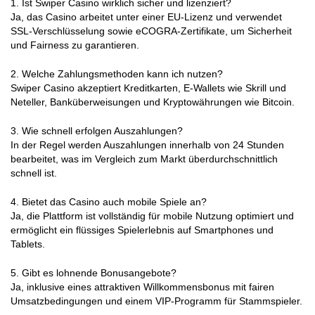
1. Ist Swiper Casino wirklich sicher und lizenziert?
Ja, das Casino arbeitet unter einer EU-Lizenz und verwendet
SSL-Verschlüsselung sowie eCOGRA-Zertifikate, um Sicherheit
und Fairness zu garantieren.
2. Welche Zahlungsmethoden kann ich nutzen?
Swiper Casino akzeptiert Kreditkarten, E-Wallets wie Skrill und
Neteller, Banküberweisungen und Kryptowährungen wie Bitcoin.
3. Wie schnell erfolgen Auszahlungen?
In der Regel werden Auszahlungen innerhalb von 24 Stunden
bearbeitet, was im Vergleich zum Markt überdurchschnittlich
schnell ist.
4. Bietet das Casino auch mobile Spiele an?
Ja, die Plattform ist vollständig für mobile Nutzung optimiert und
ermöglicht ein flüssiges Spielerlebnis auf Smartphones und
Tablets.
5. Gibt es lohnende Bonusangebote?
Ja, inklusive eines attraktiven Willkommensbonus mit fairen
Umsatzbedingungen und einem VIP-Programm für Stammspieler.