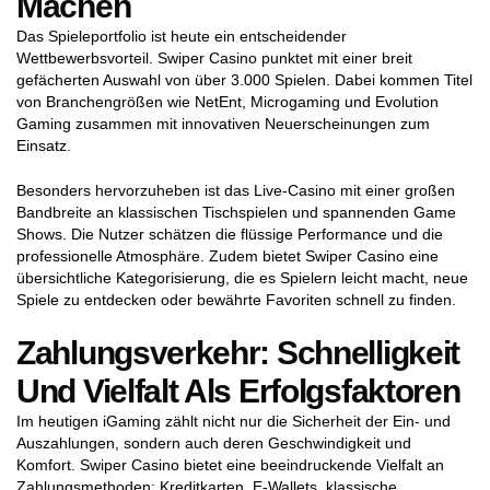
Machen
Das Spieleportfolio ist heute ein entscheidender
Wettbewerbsvorteil. Swiper Casino punktet mit einer breit
gefächerten Auswahl von über 3.000 Spielen. Dabei kommen Titel
von Branchengrößen wie NetEnt, Microgaming und Evolution
Gaming zusammen mit innovativen Neuerscheinungen zum
Einsatz.
Besonders hervorzuheben ist das Live-Casino mit einer großen
Bandbreite an klassischen Tischspielen und spannenden Game
Shows. Die Nutzer schätzen die flüssige Performance und die
professionelle Atmosphäre. Zudem bietet Swiper Casino eine
übersichtliche Kategorisierung, die es Spielern leicht macht, neue
Spiele zu entdecken oder bewährte Favoriten schnell zu finden.
Zahlungsverkehr: Schnelligkeit
Und Vielfalt Als Erfolgsfaktoren
Im heutigen iGaming zählt nicht nur die Sicherheit der Ein- und
Auszahlungen, sondern auch deren Geschwindigkeit und
Komfort. Swiper Casino bietet eine beeindruckende Vielfalt an
Zahlungsmethoden: Kreditkarten, E-Wallets, klassische