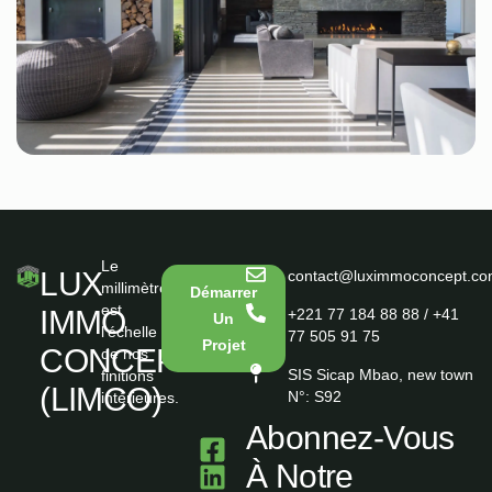
Le
LUX
contact@luximmoconcept.c
millimètre
Démarrer
est
IMMO
+221 77 184 88 88 / +41
Un
l'échelle
77 505 91 75
Projet
CONCEPT
de nos
SIS Sicap Mbao, new town
finitions
(LIMCO)
N°: S92
intérieures.
Abonnez-Vous
À Notre