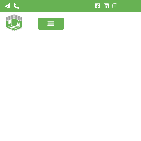
Skip
to
content
À Propos De Nous
Contactez-Nous