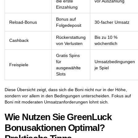
die erste
vor Auszahlung
Einzahlung
Bonus auf
Reload-Bonus
30-facher Umsatz
Folgedeposit
Rückerstattung
Bis zu 10 %
Cashback
von Verlusten
wöchentlich
Gratis Spins
für
Umsatzbedingungen
Freispiele
ausgewählte
je Spiel
Slots
Diese Übersicht zeigt, dass sich die Boni nicht nur in der Höhe,
sondern vor allem in den Bedingungen unterscheiden. Fokus auf
Boni mit moderaten Umsatzanforderungen lohnt sich.
Wie Nutzen Sie GreenLuck
Bonusaktionen Optimal?