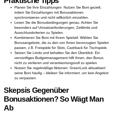
Praktische Tipps
Planen Sie Ihre Einzahlungen: Nutzen Sie Boni gezielt,
indem Sie Einzahlungen mit Bonusaktionen
synchronisieren und nicht willkürlich einzahlen.
Lesen Sie die Bonusbedingungen genau: Achten Sie
besonders auf Umsatzanforderungen, Zeitlimits und
Ausschlusskriterien zu Spielen.
Kombinieren Sie Boni mit Ihrem Spielstil: Wählen Sie
Bonusangebote, die zu den von Ihnen bevorzugten Spielen
passen, z.B. Freispiele für Slots, Cashback für Tischspiele.
Setzen Sie Limits und behalten Sie den Überblick: Ein
vernünftiges Budgetmanagement hilft Ihnen, den Bonus
nicht zu verlieren und verantwortungsvoll zu spielen.
Nutzen Sie regelmäßige Aktionen: GreenLuck aktualisiert
seine Boni häufig – bleiben Sie informiert, um kein Angebot
zu verpassen.
Skepsis Gegenüber
Bonusaktionen? So Wägt Man
Ab