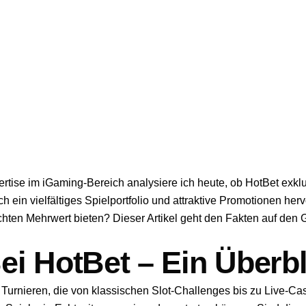
rtise im iGaming-Bereich analysiere ich heute, ob HotBet exklus
ch ein vielfältiges Spielportfolio und attraktive Promotionen her
hten Mehrwert bieten? Dieser Artikel geht den Fakten auf den 
ei HotBet – Ein Überbl
d Turnieren, die von klassischen Slot-Challenges bis zu Live-