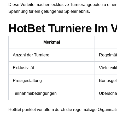
Diese Vorteile machen exklusive Turnierangebote zu einem
Spannung für ein gelungenes Spielerlebnis.
HotBet Turniere Im 
Merkmal
Anzahl der Turniere
Regelmäßi
Exklusivität
Viele exk
Preisgestaltung
Bonusgeld
Teilnahmebedingungen
Überschau
HotBet punktet vor allem durch die regelmäßige Organisatio