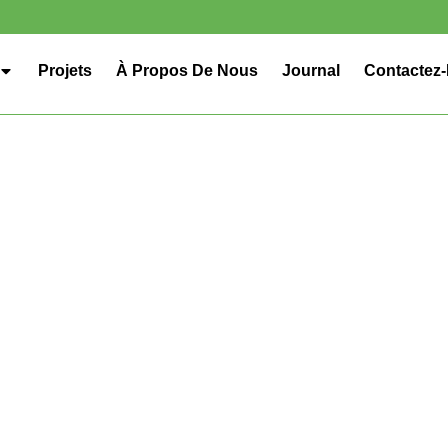
Projets
À Propos De Nous
Journal
Contactez