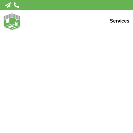
Skip
to
content
Services