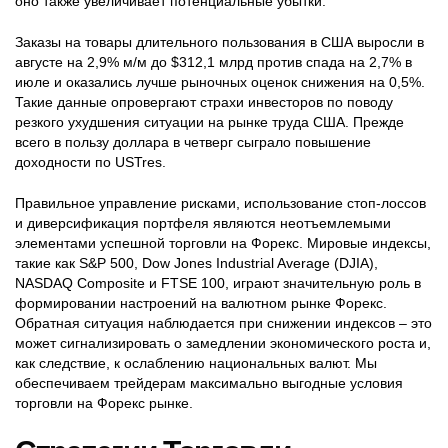
оно также увеличивает потенциальные убытки.
Заказы на товары длительного пользования в США выросли в
августе на 2,9% м/м до $312,1 млрд против спада на 2,7% в
июле и оказались лучше рыночных оценок снижения на 0,5%.
Такие данные опровергают страхи инвесторов по поводу
резкого ухудшения ситуации на рынке труда США. Прежде
всего в пользу доллара в четверг сыграло повышение
доходности по USTres.
Правильное управление рисками, использование стоп-лоссов
и диверсификация портфеля являются неотъемлемыми
элементами успешной торговли на Форекс. Мировые индексы,
такие как S&P 500, Dow Jones Industrial Average (DJIA),
NASDAQ Composite и FTSE 100, играют значительную роль в
формировании настроений на валютном рынке Форекс.
Обратная ситуация наблюдается при снижении индексов – это
может сигнализировать о замедлении экономического роста и,
как следствие, к ослаблению национальных валют. Мы
обеспечиваем трейдерам максимально выгодные условия
торговли на Форекс рынке.