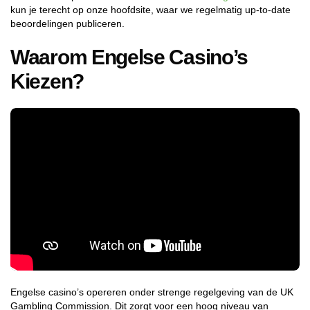
kun je terecht op onze hoofdsite, waar we regelmatig up‑to‑date
beoordelingen publiceren.
Waarom Engelse Casino’s
Kiezen?
Engelse casino’s opereren onder strenge regelgeving van de UK
Gambling Commission. Dit zorgt voor een hoog niveau van