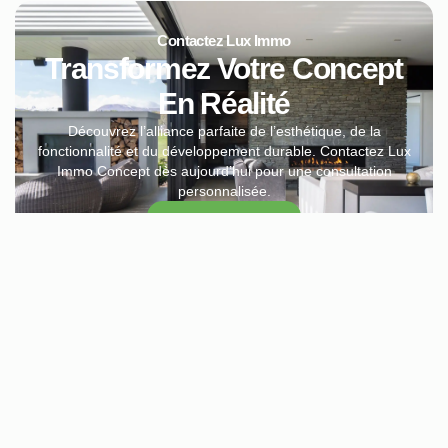
Contactez Lux Immo
Transformez Votre Concept
En Réalité
Découvrez l’alliance parfaite de l’esthétique, de la
fonctionnalité et du développement durable. Contactez Lux
Immo Concept dès aujourd’hui pour une consultation
personnalisée.
Obtenez Un Devis
Le
LUX
contact@luximmoconcept.c
millimètre
Démarrer
est
IMMO
+221 77 184 88 88 / +41
Un
l'échelle
77 505 91 75