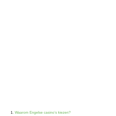
Waarom Engelse casino’s kiezen?