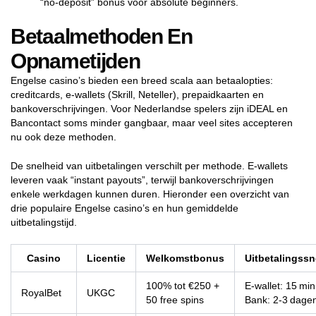
“no‑deposit” bonus voor absolute beginners.
Betaalmethoden En
Opnametijden
Engelse casino’s bieden een breed scala aan betaalopties:
creditcards, e‑wallets (Skrill, Neteller), prepaidkaarten en
bankoverschrijvingen. Voor Nederlandse spelers zijn iDEAL en
Bancontact soms minder gangbaar, maar veel sites accepteren
nu ook deze methoden.
De snelheid van uitbetalingen verschilt per methode. E‑wallets
leveren vaak “instant payouts”, terwijl bankoverschrijvingen
enkele werkdagen kunnen duren. Hieronder een overzicht van
drie populaire Engelse casino’s en hun gemiddelde
uitbetalingstijd.
Casino
Licentie
Welkomstbonus
Uitbetalingssn
100% tot €250 +
E‑wallet: 15 min
RoyalBet
UKGC
50 free spins
Bank: 2‑3 dage