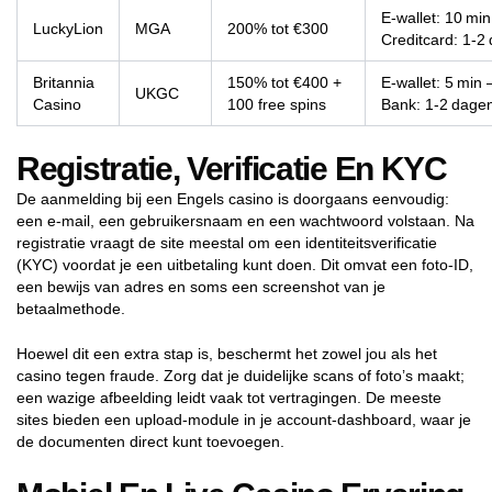
E‑wallet: 10 min
LuckyLion
MGA
200% tot €300
Creditcard: 1‑2
Britannia
150% tot €400 +
E‑wallet: 5 min 
UKGC
Casino
100 free spins
Bank: 1‑2 dage
Registratie, Verificatie En KYC
De aanmelding bij een Engels casino is doorgaans eenvoudig:
een e‑mail, een gebruikersnaam en een wachtwoord volstaan. Na
registratie vraagt de site meestal om een identiteitsverificatie
(KYC) voordat je een uitbetaling kunt doen. Dit omvat een foto‑ID,
een bewijs van adres en soms een screenshot van je
betaalmethode.
Hoewel dit een extra stap is, beschermt het zowel jou als het
casino tegen fraude. Zorg dat je duidelijke scans of foto’s maakt;
een wazige afbeelding leidt vaak tot vertragingen. De meeste
sites bieden een upload‑module in je account‑dashboard, waar je
de documenten direct kunt toevoegen.