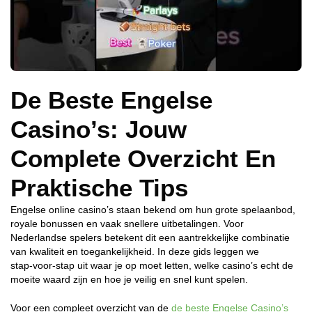
De Beste Engelse
Casino’s: Jouw
Complete Overzicht En
Praktische Tips
Engelse online casino’s staan bekend om hun grote spelaanbod,
royale bonussen en vaak snellere uitbetalingen. Voor
Nederlandse spelers betekent dit een aantrekkelijke combinatie
van kwaliteit en toegankelijkheid. In deze gids leggen we
stap‑voor‑stap uit waar je op moet letten, welke casino’s echt de
moeite waard zijn en hoe je veilig en snel kunt spelen.
Voor een compleet overzicht van de
de beste Engelse Casino’s