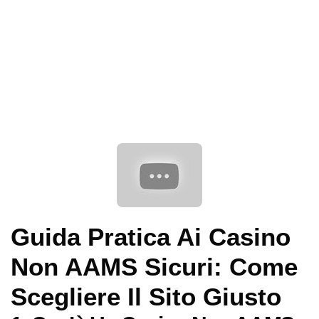
Guida Pratica Ai Casino
Non AAMS Sicuri: Come
Scegliere Il Sito Giusto