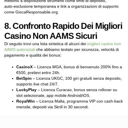
mettono a disposizione strumenti come limiti di deposito,
auto‑esclusione temporanea e link a organizzazioni di supporto
come GiocaResponsabile.org.
8. Confronto Rapido Dei Migliori
Casino Non AAMS Sicuri
Di seguito trovi una lista sintetica di alcuni dei
migliori casino non
AAMS autorizzati
che abbiamo testato per sicurezza, velocità di
pagamento e qualità dei bonus:
CasinoX
– Licenza MGA, bonus di benvenuto 200% fino a
€500, prelievi entro 24h.
BetSpin
– Licenza UKGC, 100 giri gratuiti senza deposito,
supporto live chat 24/7.
LuckyPlay
– Licenza Curacao, bonus senza rollover su
slot selezionate, app mobile Android/iOS.
RoyalWin
– Licenza Malta, programma VIP con cash‑back
mensile, depositi via Skrill in 30 secondi.
Confronta le offerte, leggi i termini e scegli quello che meglio si
adatta al tuo stile di gioco.