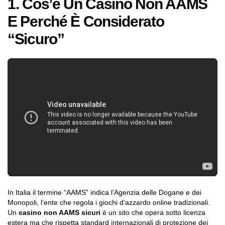
1. Cos’è Un Casino Non AAMS
E Perché È Considerato
“sicuro”
In Italia il termine “AAMS” indica l’Agenzia delle Dogane e dei
Monopoli, l’ente che regola i giochi d’azzardo online tradizionali.
Un
casino non AAMS sicuri
è un sito che opera sotto licenza
estera ma che rispetta standard internazionali di protezione dei