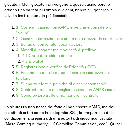
giocatori. Molti giocatori si rivolgono a questi casinò perché
offrono una varietà più ampia di giochi, bonus più generosi e
talvolta limiti di puntata più flessibili.
1. Cos’è un casino non AAMS e perché è considerato
“sicuro”
2. Licenze internazionali e criteri di sicurezza da controllare
3. Bonus di benvenuto: cosa valutare
4. Metodi di pagamento e velocità di prelievo
4.1 Carte di credito e debito
4.2 E‑wallet
5. Registrazione e verifica dell’identità (KYC)
6. Esperienza mobile e app: giocare in sicurezza dal
telefono
7. Supporto clienti e politiche di gioco responsabile
8. Confronto rapido dei migliori casino non AAMS sicuri
9. Come evitare truffe e mantenere il controllo
La sicurezza non nasce dal fatto di non essere AAMS, ma dal
rispetto di criteri come la crittografia SSL, la trasparenza delle
condizioni e la presenza di una autorità di gioco riconosciuta
(Malta Gaming Authority, UK Gambling Commission, ecc.). Quindi,