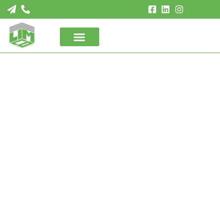
Skip
to
content
À Propos De Nous
Contactez-Nous