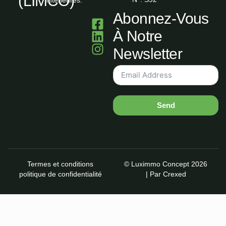
(LIMCO)
Abonnez-Vous
À Notre
Newsletter
Send
Termes et conditions
© Luximmo Concept 2026
politique de confidentialité
| Par Crexed