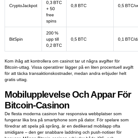
0,3 BTC
CryptoJackpot
0,8 BTC
0,5 BTC/v
+ 50
free
spins
200 %
BitSpin
upp till
0,5 BTC
0,1 BTC/d
0,2 BTC
Kom ihåg att kontrollera om casinot tar ut några avgifter för
Bitcoin‑uttag. Vissa operatörer lägger på en liten procentuell avgift
för att täcka transaktionskostnader, medan andra erbjuder helt
gratis uttag.
Mobilupplevelse Och Appar För
Bitcoin‑casinon
De flesta moderna casinon har responsiva webbplatser som
fungerar lika bra på smartphone som på dator. För spelare som
föredrar att spela på språng, är en dedikerad mobilapp ofta
smidigare – den ger snabbare laddning och push‑notiser för