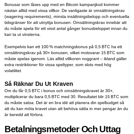
Bonusar som låses upp med en Bitcoin kampanjkod kommer
nästan alltid med vissa villkor. De vanligaste är omsättningskrav
(wagering requirements), minsta insättningsbelopp och eventuella
tidsgränser för att utnyttja bonusen. Omsättningskrav innebär att
du måste spela för ett visst antal gånger bonusbeloppet innan du
kan ta ut vinsterna.
Exempelvis kan ett 100 % matchningsbonus på 0,5 BTC ha ett
omsättningskrav på 30× bonusen, vilket motsvarar 15 BTC som
måste spelas igenom. Läs alltid villkoren noggrant – ibland gäller
extra restriktioner för vissa speltyper, som slots med hög
volatilitet.
Så Räknar Du Ut Kraven
Om du får 0,5 BTC i bonus och omsättningskravet är 30×,
multiplicerar du bara 0,5 BTC med 30. Resultatet blir 15 BTC som
du måste satsa. Det är en bra idé att planera din spelbudget så
att du kan möta kravet utan att behöva sätta in mer pengar än du
är beredd att förlora.
Betalningsmetoder Och Uttag