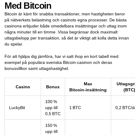
Med Bitcoin
Bitcoin är känt för snabba transaktioner, men hastigheten beror
på nätverkets belastning och casinots egna processer. De bästa
casinona erbjuder både omedelbara insättningar och uttag inom
några minuter till en timme. Vissa begränsar dock maximalt
uttagsbelopp per transaktion, så det är viktigt att kolla detta innan
du spelar.
För att hjälpa dig jämföra, har vi satt ihop en kort tabell med
exempel på populära svenska Bitcoin‑casinon och deras
bonusvillkor samt uttagshastighet.
Max
Uttagsg
Casino
Bonus
Bitcoin‑insättning
(BTC
100 %
LuckyBit
upp till
1 BTC
0,2 BTC/d
0,5 BTC
150 %
upp till