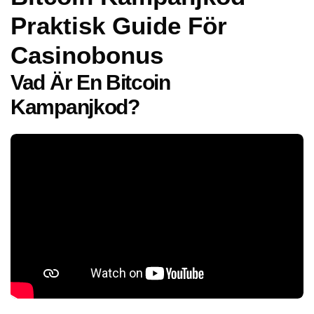
Praktisk Guide För
Casinobonus
Vad Är En Bitcoin
Kampanjkod?