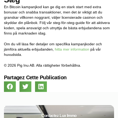
En Bitcoin kampanjkod kan ge dig en stark start med extra
bonusar och snabba transaktioner, men det är viktigt att du
granskar villkoren noggrant, väljer licensierade casinon och
skyddar din plånbok. Följ vår steg‑för‑steg‑guide för att aktivera
koden, spela ansvarigt och utnyttja de bästa erbjudandena som
finns på marknaden idag.
Om du vill läsa fler detaljer om specifika kampanjkoder och
jämföra aktuella erbjudanden,
hitta mer information
på vår
huvudsida.
© 2026 Pig Inu AB. Alla rättigheter förbehållna.
Partagez Cette Publication
Contactez Lux Immo